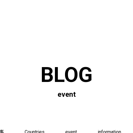
BLOG
event
事
Countries
event
information