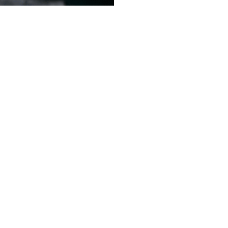
スタッフ一覧
池谷 常平
理事 / ビデオグラファー