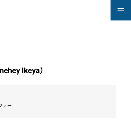
hey Ikeya）
ラファー