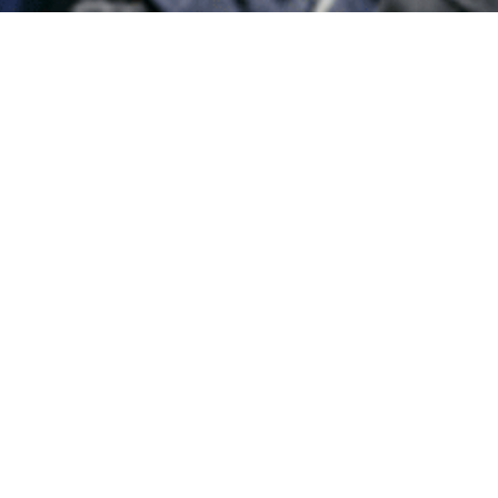
野中 瑛里子
理事 / 事務局長