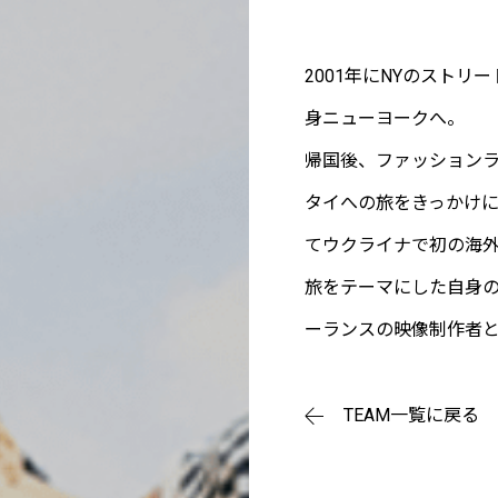
2001年にNYのストリ
身ニューヨークへ。
帰国後、ファッション
タイへの旅をきっかけに
てウクライナで初の海
旅をテーマにした自身のY
ーランスの映像制作者
TEAM一覧に戻る
SHIFT80につ